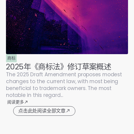
商标
2025年《商标法》修订草案概述
The 2025 Draft Amendment proposes modest
changes to the current law, with most being
beneficial to trademark owners. The most
notable in this regard...
阅读更多
点击此处阅读全部文章