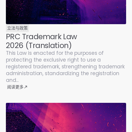
立法与政策
PRC Trademark Law
2026 (Translation)
This Law is enacted for the purposes of
protecting the exclusive right to use a
registered trademark, strengthening trademark
administration, standardizing the registration
and...
阅读更多