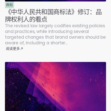
商标
《中华人民共和国商标法》修订：品
牌权利人的看点
The revised law largely codifies existing policies
and practices, while introducing several
targeted changes that brand owners should be
aware of, including a shorter...
阅读更多