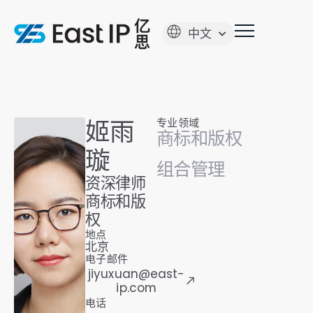
中文
姬雨
专业领域
商标和版权
璇
组合管理
资深律师
商标和版
权
地点
北京
电子邮件
jiyuxuan@east-
ip.com
电话