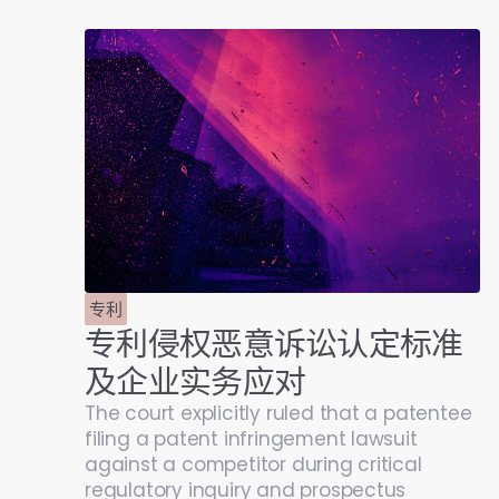
专利
专利侵权恶意诉讼认定标准
及企业实务应对
The court explicitly ruled that a patentee
filing a patent infringement lawsuit
against a competitor during critical
regulatory inquiry and prospectus