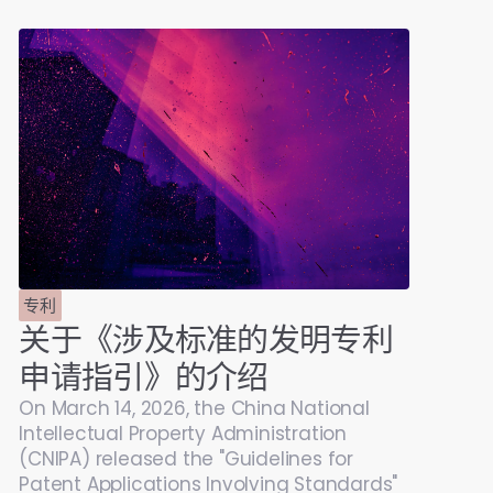
专利
关于《涉及标准的发明专利
申请指引》的介绍
On March 14, 2026, the China National
Intellectual Property Administration
(CNIPA) released the "Guidelines for
Patent Applications Involving Standards"